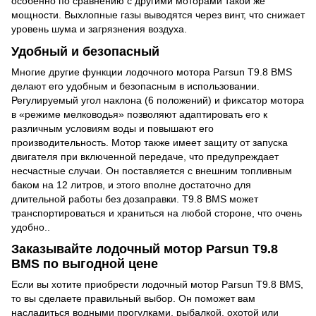
особенно по сравнению с другими моторами такой же
мощности. Выхлопные газы выводятся через винт, что снижает
уровень шума и загрязнения воздуха.
Удобный и безопасный
Многие другие функции лодочного мотора Parsun T9.8 BMS
делают его удобным и безопасным в использовании.
Регулируемый угол наклона (6 положений) и фиксатор мотора
в «режиме мелководья» позволяют адаптировать его к
различным условиям воды и повышают его
производительность. Мотор также имеет защиту от запуска
двигателя при включенной передаче, что предупреждает
несчастные случаи. Он поставляется с внешним топливным
баком на 12 литров, и этого вполне достаточно для
длительной работы без дозаправки. T9.8 BMS может
транспортироваться и храниться на любой стороне, что очень
удобно..
Заказывайте лодочный мотор Parsun T9.8
BMS по выгодной цене
Если вы хотите приобрести лодочный мотор Parsun T9.8 BMS,
то вы сделаете правильный выбор. Он поможет вам
насладиться водными прогулками, рыбалкой, охотой или