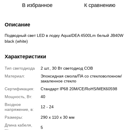
В избранное
К сравнению
Описание
Подводный свет LED в лодку AquaIDEA 4500Lm белый JB40W
black (white)
Характеристики
Тип светодиода
2 шт., 30 Вт светодиод COB
Материал:
Эпоксидная смола/ПА со стекловолокном/
закаленное стекло
Сертификация:
Cтандарт IP68 20M/CE/RoHS/МЕК60598
Мощность, Вт:
40
Входное
12 - 24
напряжение, в:
Размеры:
290 x 110 x 30 мм
Длина кабеля,
5
м: