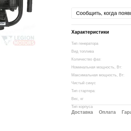
Сообщить, когда появ
Характеристики
Тип генератора
Вид топлива
Количество фаз:
Номинальная мощность, Вт:
Максимальная мощность, Вт:
Чистый синус
Тип стартера:
Вес, кг
Тип корпуса
Доставка
Оплата
Гар