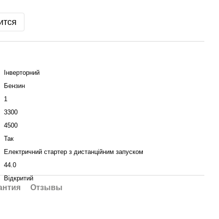
ится
Інверторний
Бензин
1
3300
4500
Так
Електричний стартер з дистанційним запуском
44.0
Відкритий
антия
Отзывы