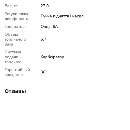
Вес, кг:
27.0
Регулировка
Ручне підняття і нахил
дифферента:
Генератор:
Опція 6A
Объем
топливного
6,7
бака:
Система
подачи
Карбюратор
топлива:
Гарантийный
36
срок, мес.
Отзывы