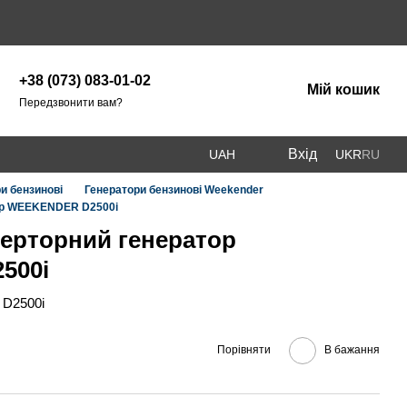
+38 (073) 083-01-02
Мій кошик
Передзвонити вам?
Вхід
UAH
UKR
RU
и бензинові
Генератори бензинові Weekender
тор WEEKENDER D2500i
ерторний генератор
500i
 D2500i
Порівняти
В бажання