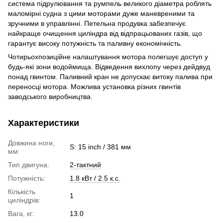
система підрулювання та румпель великого діаметра роблять
маломірні судна з цими моторами дуже маневреними та
зручними в управлінні. Петельна продувка забезпечує
найкраще очищення циліндра від відпрацьованих газів, що
гарантує високу потужність та паливну економічність.
Чотирьохпозиційне налаштування мотора полегшує доступ у
будь-які зони водоймища. Відведення вихлопу через дейдвуд
понад гвинтом. Паливний кран не допускає витоку палива при
переносці мотора. Можлива установка різних гвинтів
заводського виробництва.
Характеристики
Довжина ноги,
S: 15 inch / 381 мм
мм:
Тип двигуна:
2-тактний
Потужність:
1.8 кВт / 2.5 к.с.
Кількість
1
циліндрів:
Вага, кг:
13.0