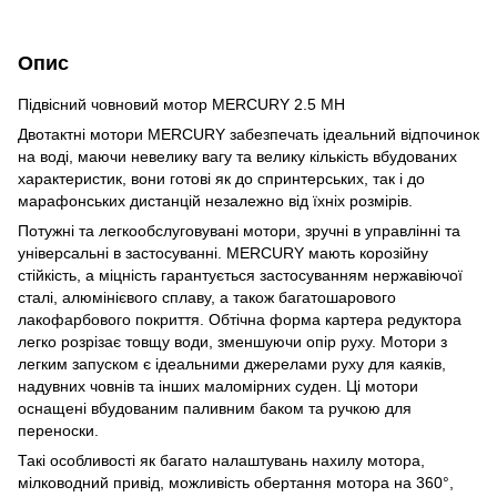
Опис
Підвісний човновий мотор MERCURY 2.5 MH
Двотактні мотори MERCURY забезпечать ідеальний відпочинок
на воді, маючи невелику вагу та велику кількість вбудованих
характеристик, вони готові як до спринтерських, так і до
марафонських дистанцій незалежно від їхніх розмірів.
Потужні та легкообслуговувані мотори, зручні в управлінні та
універсальні в застосуванні. MERCURY мають корозійну
стійкість, а міцність гарантується застосуванням нержавіючої
сталі, алюмінієвого сплаву, а також багатошарового
лакофарбового покриття. Обтічна форма картера редуктора
легко розрізає товщу води, зменшуючи опір руху. Мотори з
легким запуском є ідеальними джерелами руху для каяків,
надувних човнів та інших маломірних суден. Ці мотори
оснащені вбудованим паливним баком та ручкою для
переноски.
Такі особливості як багато налаштувань нахилу мотора,
мілководний привід, можливість обертання мотора на 360°,