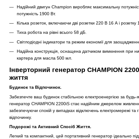
Надійний двигун Champion виробляє максимальну потужніст
потужність 1900 Вт.
Кілька розеток, включаючи дві розетки 220 В 16 А і розетку 
Тиха робота на рівні всього 58 дБ.
Світлодіодні індикатори та режим економії для заощадженн
Надійна конструкція, оснащена датчиком вимкнення при низ
картера для масла 500 мл.
Інверторний генератор CHAMPION 2200
життя
Будинок та Відпочинок.
Забезпечте ваш будинок стабільною електроенергією за будь-я
генератор CHAMPION 2200iS стає надійним джерелом живленн
забезпечуючи спокій у випадках відключень електромережі та 
відпочинку.
Подорожі та Активний Спосіб Життя.
Легкий та компактний, цей портативний генератор ідеально пі