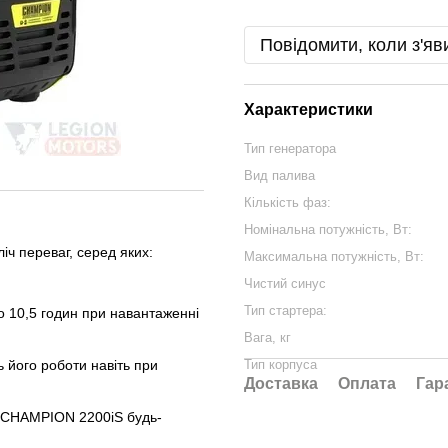
Повідомити, коли з'яв
Характеристики
Тип генератора
Вид палива
Кількість фаз:
Номінальна потужність, Вт:
ч переваг, серед яких:
Максимальна потужність, Вт:
Чистий синус
Тип стартера:
о 10,5 годин при навантаженні
Вага, кг
ь його роботи навіть при
Тип корпуса
Доставка
Оплата
Гар
до CHAMPION 2200iS будь-