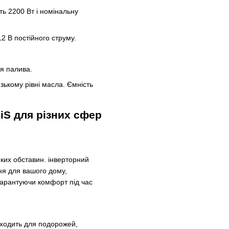
ь 2200 Вт і номінальну
12 В постійного струму.
я палива.
ькому рівні масла. Ємність
iS для різних сфер
ких обставин. інверторний
я для вашого дому,
гарантуючи комфорт під час
дходить для подорожей,