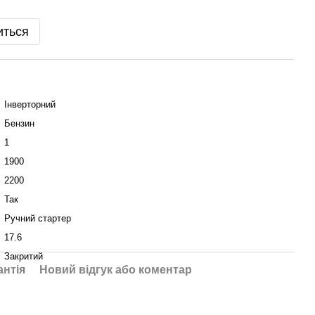
иться
Інверторний
Бензин
1
1900
2200
Так
Ручний стартер
17.6
Закритий
антія
Новий відгук або коментар