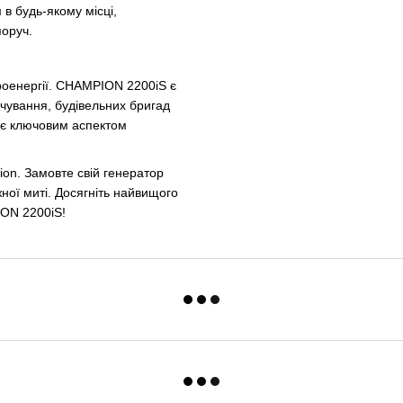
в будь-якому місці,
поруч.
роенергії. CHAMPION 2200iS є
рчування, будівельних бригад
т є ключовим аспектом
on. Замовте свій генератор
ої миті. Досягніть найвищого
ION 2200iS!