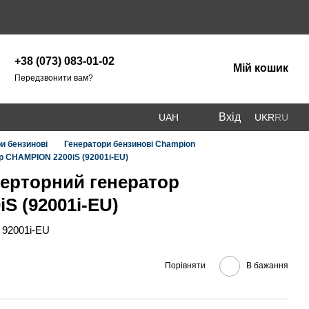
+38 (073) 083-01-02
Мій кошик
Передзвонити вам?
Вхід
UAH
UKR
RU
и бензинові
Генератори бензинові Champion
р CHAMPION 2200iS (92001i-EU)
ерторний генератор
S (92001i-EU)
 92001i-EU
Порівняти
В бажання