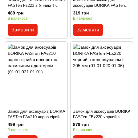
FASTen Fs223 з бічним Т-
аксесуарів BORIKA FASTen
болтом (01.01.023.01.01)
Fs227 із нижнім Т-болтом
489 грн
319 грн
(01.01.027.01.01)
В наявності
В наявності
Замовити
Замовити
Замок для аксесуарів BORIKA
Замок для аксесуарів BORIKA
FASTen FAv210 чорно-сірий з
FASTen FEx220 чорний з
поворотно-нахильним
подовжувачем L-205 мм
499 грн
879 грн
адаптером (01.01.021.01.01)
(01.01.020.01.06)
В наявності
В наявності