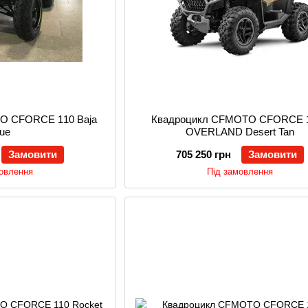
O CFORCE 110 Baja
Квадроцикл CFMOTO CFORCE 
lue
OVERLAND Desert Tan
Замовити
705 250 грн
Замовити
мовлення
Під замовлення