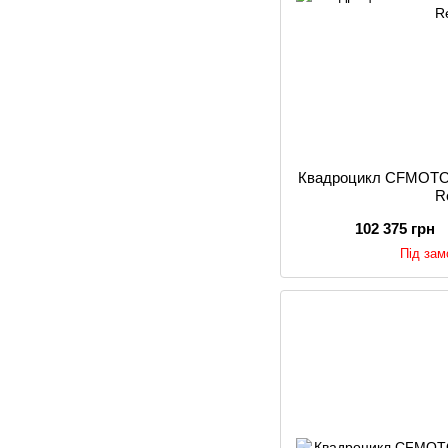
Квадроцикл CFMOTO
R
102 375 грн
Під за