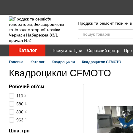
Перейти до основного контенту
Продаж та ремонт техніки в 
Каталог
Послуги та Ціни
Сервісний центр
Про
Головна
Каталог
Квадроцикли
Квадроцикли CFMOTO
Квадроцикли CFMOTO
Робочий об'єм
2
110
1
580
2
800
4
963
Ціна, грн