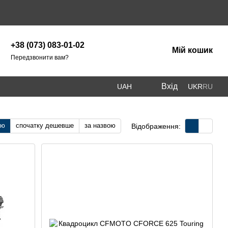
+38 (073) 083-01-02
Мій кошик
Передзвонити вам?
Вхід
UAH
UKR
RU
тю
спочатку дешевше
за назвою
Відображення: