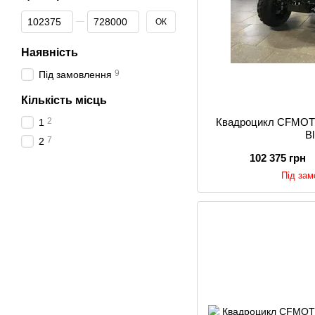
Від Ціна, грн
До Ціна, грн
ОК
Наявність
9
Під замовлення
Кількість місць
2
Квадроцикл CFMOT
1
B
7
2
102 375 грн
Під за