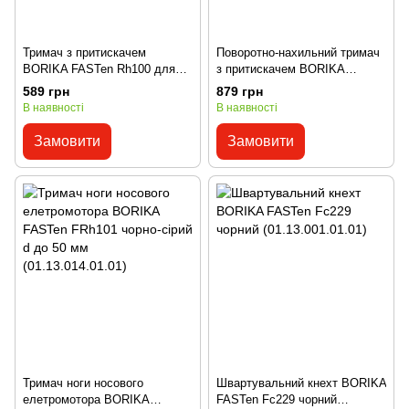
Тримач з притискачем
Поворотно-нахильний тримач
BORIKA FASTen Rh100 для
з притискачем BORIKA
фіксації предметів d від 15 до
FASTen Rh101 для фіксації
589 грн
879 грн
50 мм (01.13.008.01.01)
предметів d15-50мм
В наявності
В наявності
(01.13.009.01.01)
Замовити
Замовити
Тримач ноги носового
Швартувальний кнехт BORIKA
елетромотора BORIKA
FASTen Fc229 чорний