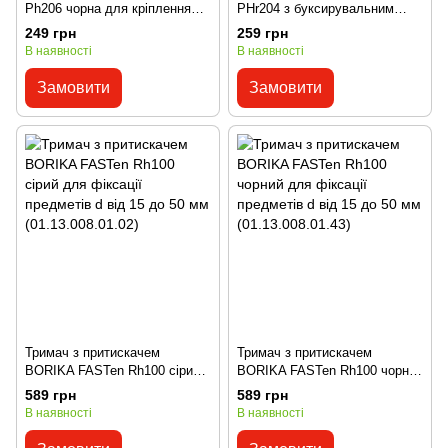
Ph206 чорна для кріплення
PHr204 з буксирувальним
під замок моделі Fs219
кільцем (01.20.004.01.01)
249 грн
259 грн
(01.20.006.01.01)
В наявності
В наявності
Замовити
Замовити
Тримач з притискачем
Тримач з притискачем
BORIKA FASTen Rh100 сірий
BORIKA FASTen Rh100 чорний
для фіксації предметів d від
для фіксації предметів d від
589 грн
589 грн
15 до 50 мм (01.13.008.01.02)
15 до 50 мм (01.13.008.01.43)
В наявності
В наявності