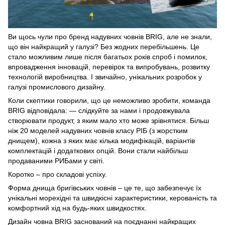
Ви щось чули про бренд надувних човнів BRIG, але не знали,
що він найкращий у галузі? Без жодних перебільшень. Це
стало можливим лише після багатьох років спроб і помилок,
впровадження інновацій, перевірок та випробувань, розвитку
технологій виробництва. І звичайно, унікальних розробок у
галузі промислового дизайну.
Коли скептики говорили, що це неможливо зробити, команда
BRIG відповідала: — слідкуйте за нами і продовжувала
створювати продукт, з яким мало хто може зрівнятися. Більш
ніж 20 моделей надувних човнів класу РІБ (з жорстким
днищем), кожна з яких має кілька модифікацій, варіантів
комплектацій і додаткових опцій. Вони стали найбільш
продаваними РИБами у світі.
Коротко – про складові успіху.
Форма днища бригівських човнів – це те, що забезпечує їх
унікальні морехідні та швидкісні характеристики, керованість та
комфортний хід на будь-яких швидкостях.
Дизайн човна BRIG заснований на поєднанні найкращих