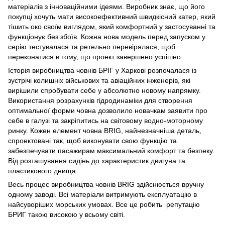
матеріалів з інноваційними ідеями. Виробник знає, що його
покупці хочуть мати високоефективний швидкісний катер, який
тішить око своїм виглядом, який комфортний у застосуванні та
функціонує без збоїв. Кожна нова модель перед запуском у
серію тестувалася та ретельно перевірялася, щоб
переконатися в тому, що проект завершено успішно.
Історія виробництва човнів БРІГ у Харкові розпочалася із
зустрічі колишніх військових та авіаційних інженерів, які
вирішили спробувати себе у абсолютно новому напрямку.
Використання розрахунків гідродинаміки для створення
оптимальної форми човна дозволило новачкам заявити про
себе в галузі та закріпитись на світовому водно-моторному
ринку. Кожен елемент човна BRIG, найнезначніша деталь,
спроектовані так, щоб виконувати свою функцію та
забезпечувати пасажирам максимальний комфорт та безпеку.
Від розташування сидінь до характеристик двигуна та
пластикового днища.
Весь процес виробництва човнів BRIG здійснюється вручну
одному заводі. Всі матеріали витримують експлуатацію в
найсуворіших морських умовах. Все це робить репутацію
БРИГ такою високою у всьому світі.