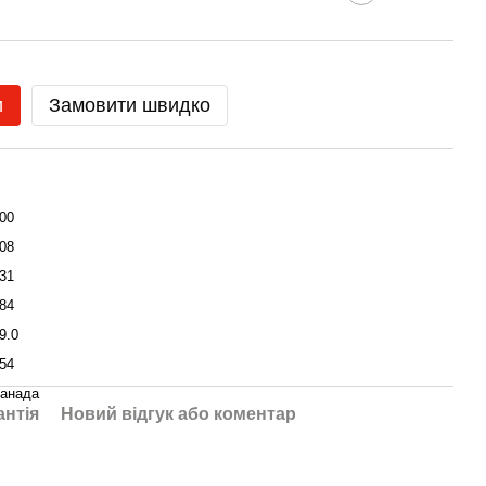
и
Замовити швидко
00
08
31
84
9.0
54
анада
антія
Новий відгук або коментар