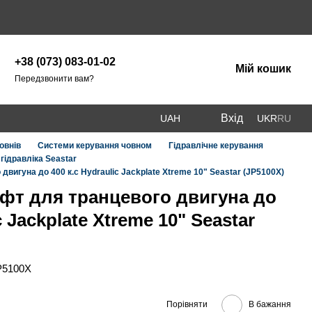
+38 (073) 083-01-02
Мій кошик
Передзвонити вам?
Вхід
UAH
UKR
RU
овнів
Системи керування човном
Гідравлічне керування
гідравліка Seastar
двигуна до 400 к.с Hydraulic Jackplate Xtreme 10" Seastar (JP5100X)
іфт для транцевого двигуна до
c Jackplate Xtreme 10" Seastar
P5100X
Порівняти
В бажання