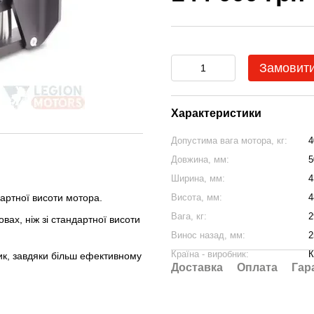
Замовит
Характеристики
Допустима вага мотора, кг:
4
Довжина, мм:
5
Ширина, мм:
4
Висота, мм:
4
дартної висоти мотора.
Вага, кг:
2
вах, ніж зі стандартної висоти
Винос назад, мм:
2
Країна - виробник:
К
ик, завдяки більш ефективному
Доставка
Оплата
Гар