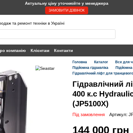
Актуальну ціну уточнюйте у менеджера
ЗАМОВИТИ ДЗВІНОК
одаж та ремонт техніки в Україні
ро компанію
Клієнтам
Контакти
Головна
Каталог
Все для ч
Підйомна гідравліка
Підйомна 
Гідравлічний ліфт для транцевого 
Гідравлічний л
400 к.с Hydrauli
(JP5100X)
Під замовлення
Артикул: J
144 000 грн