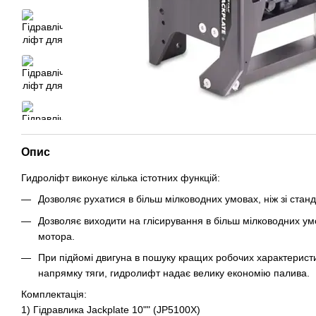
Опис
Гидроліфт виконує кілька істотних функцій:
Дозволяє рухатися в більш мілководних умовах, ніж зі стан
Дозволяє виходити на глісирування в більш мілководних умо
мотора.
При підйомі двигуна в пошуку кращих робочих характерист
напрямку тяги, гидролифт надає велику економію палива.
Комплектація:
1) Гідравлика Jackplate 10"" (JP5100X)