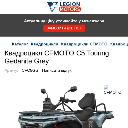
Актуальну ціну уточнюйте у менеджера
ЗАМОВИТИ ДЗВІНОК
Каталог
Квадроцикли
Квадроцикли CFMOTO
Квадроц
Квадроцикл CFMOTO C5 Touring
Gedanite Grey
Артикул:
CFC5GG
Написати відгук