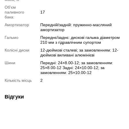
Об'єм
паливного
17
бака:
Амортизатор
Передній/задній: пружинно-масляний
амортизатор
Гальмо
Переднє/заднє: дискові гальма діаметром
210 мм з гідравлічним супортом
Колісні диски
12-дюймові сталеві; за замовленням: 12-
дюймові виливані алюмінієві
Шини
Передні: 24×8.00-12; за замовленням:
25×8.00-12 Задні: 24×10.00-12; за
замовленням: 25×10.00-12
Кількість місць
2
Відгуки