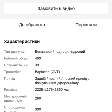
Замовити швидко
До обраного
Порівняти
Характеристики
Тип двигуна:
Бензиновий, одноциліндровий
Робочий об'єм
499
Потужність, к.с.
39
Трансмісія
Варіатор (CVT)
Привід
Задній / повний / повний привід з
блокуванням дференціалу
Розміри:
2225×1175×1360 мм
Мін. дорожній
260
просвіт, мм
Споряджена
390
маса, кг