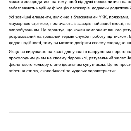
можете зосередитися на тому, щоб від душі повеселитися на вод
забезпечують надійну фіксацію пасажирів, додаючи додатковий
Усі зовнішні елементи, включно з блискавками YKK, пряжками, 
маузерною стрічкою, постачають із заводів найвищої якості, я
випробуванням. Це гарантує, що кожен компонент вашого рят
розрахований на тривалий термін служби і роботу під тиском. 
додає надійності, тому ви можете довіряти своєму спорядженн
Якщо ви вирушаєте на хвилі для участі в напружених перегон
прохолодним днем на своєму гідроциклі, рятувальний жилет Jetpi
фіолетового кольору стане ідеальним супутником. Це не прост
втілення стилю, екологічності та чудових характеристик.