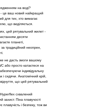
рядженням на воді?
у - це ваш новий найкращий
ий для тих, хто вимагає
илю, що виділяється.
лях, цей рятувальний жилет -
ористанням десяти
гаєте планеті,
 за традиційний неопрен,
і.
яке не дасть змоги вашому
WC або просто катаєтеся на
 забезпечуючи індивідуальну
к і сидячи. Анатомічний крій,
 відчуття, що цей рятувальний
t Hyperflex схвалений
 захист. Піна плавучості
 плавучість і безпеку, тож ви