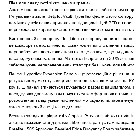
Піна для плавучості зі скошеними краями
Анатомічна посадкаГотові створювати хвилі з найсвіжішим спо
Рятувальний жилет Jetpilot Vault Hyperflex фіолетового кольор
помічник у всіх ваших пригодах на гідроциклі. Цей PFD створен
першокласних характеристик, екологічно чистих матеріалів і ст
Виготовлений з неопрену Flex Lite та екопрену на нижніх пане
це комфорт та екологічність. Кожен жилет виготовлений з вик
перероблених пластикових пляшок, а це означає, що ви допома
насолоджуючись катанням. Матеріал Ecoprene на 30 % легший
забезпечуючи неперевершений комфорт без шкоди для міцност
Панелі Hyperflex Expansion Panels - це революційне рішення, 
рятувальному жилету задертися догори, коли ви мчитеся на P
круїзі. Ці панелі згинаються і рухаються разом із вашим тілом,
посадку, яка дає змогу вам почуватися комфортно як стоячи, та
розроблений за відгуками численних мотоциклістів, забезпечує
жилет створений спеціально для вас.
Безпека завжди в пріоритеті у Jetpilot. Рятувальний жилет Vaul
австралійськими стандартами L50S, що гарантує вам найкращий
Freelite L50S Approved Bevelled Edge Buoyancy Foam забезпечує