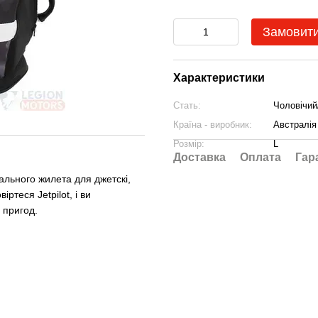
Замовит
Характеристики
Стать:
Чоловічий
Країна - виробник:
Австралія
Розмір:
L
Доставка
Оплата
Гар
льного жилета для джетскі,
іртеся Jetpilot, і ви
 пригод.