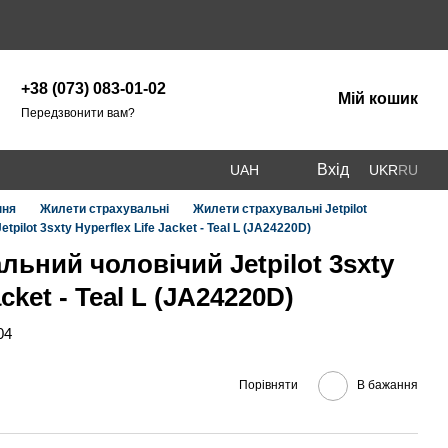
+38 (073) 083-01-02
Мій кошик
Передзвонити вам?
Вхід
UAH
UKR
RU
ння
Жилети страхувальні
Жилети страхувальні Jetpilot
ilot 3sxty Hyperflex Life Jacket - Teal L (JA24220D)
ьний чоловічий Jetpilot 3sxty
acket - Teal L (JA24220D)
04
Порівняти
В бажання