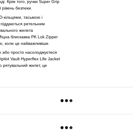
і. Крім того, ручки Super Grip
 рівень безпеки.
D-кільцями, тасьмою і
кі піддаються ретельним
увального жилета
Міцна блискавка PK Lok Zipper
ю, коли це найважливіше.
ах або просто насолоджуєтеся
lot Vault Hyperflex Life Jacket
о рятувальний жилет, це