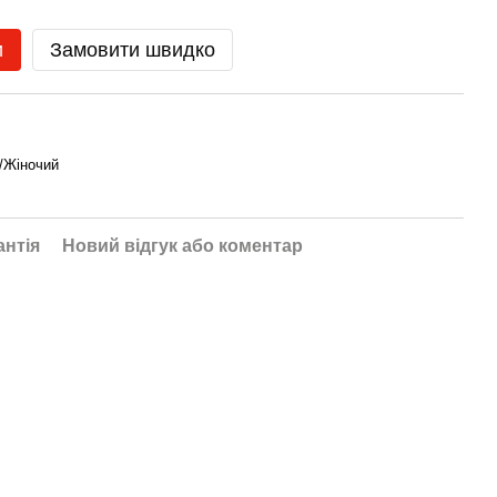
и
Замовити швидко
/Жіночий
антія
Новий відгук або коментар