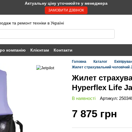
Актуальну ціну уточнюйте у менеджера
ЗАМОВИТИ ДЗВІНОК
одаж та ремонт техніки в Україні
ро компанію
Клієнтам
Контакти
Головна
Каталог
Екіпірува
Жилет страхувальний чоловічий Jetp
Жилет страхувал
Hyperflex Life J
В наявності
Артикул: 25034
7 875 грн